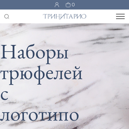
0
Наборы
трюфелей
с
логотипо