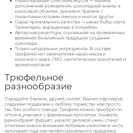
Разнообразные сочетания вкусов — малина,
дополненная розмарином, шоколадный ананас в
кокосовой обсыпке, ореховое пралине с
пикантными нотками лимона и многое другое.
Сырье премиального качества — какао-бобы сорта
Тринитарио, выращенные в Колумбии.
Авторская рецептура, основанная на проверенных
временем бельгийских традициях создания
шоколада.
Только натуральные ингредиенты. В составе
трюфелей нет заменителей какао-масла и
молочного жира, ГМО, синтетических красителей и
ароматизаторов.
Трюфельное
разнообразие
Порадуйте близких, друзей, коллег, бизнес-партнеров
сладкими подарками к любому торжеству или просто
так, без особого повода. Трюфели можно приобрести
оптом в упаковке с фирменным логотипом. Конфеты
разнообразят фуршет, украсят деловой ужин, станут
отличным знаком внимания любимым клиентам в честь
окончания года или профессионального праздника.