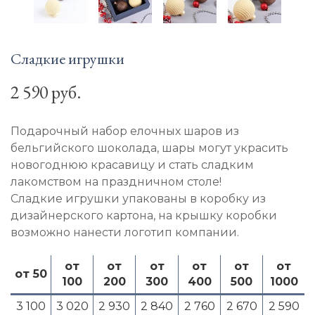
Сладкие игрушки
2 590 руб.
Подарочный набор елочных шаров из
бельгийского шоколада, шары могут украсить
новогоднюю красавицу и стать сладким
лакомством на праздничном столе!
Сладкие игрушки упакованы в коробку из
дизайнерского картона, на крышку коробки
возможно нанести логотип компании.
от
от
от
от
от
от
от 50
100
200
300
400
500
1000
3 100
3 020
2 930
2 840
2 760
2 670
2 590