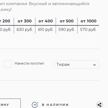
тип компании. Вкусный и запоминающийся
днику!
т 200
от 300
от 400
от 500
от 1000
0 руб.
630 руб.
610 руб.
590 руб.
570 руб.
Нанести логотип
Тираж
ЗИНУ
В НАЛИЧИИ