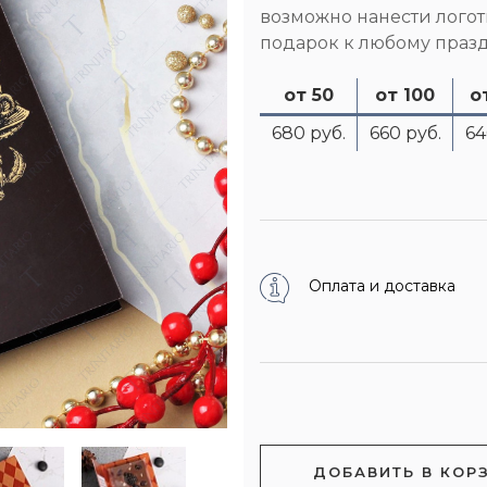
возможно нанести лого
подарок к любому праз
от 50
от 100
о
680 руб.
660 руб.
64
Оплата и доставка
ДОБАВИТЬ В КОР