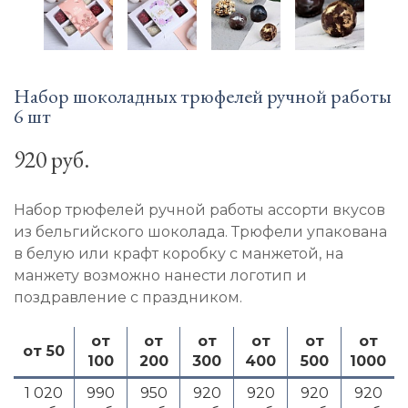
Набор шоколадных трюфелей ручной работы
6 шт
920 руб.
Набор трюфелей ручной работы ассорти вкусов
из бельгийского шоколада. Трюфели упакована
в белую или крафт коробку с манжетой, на
манжету возможно нанести логотип и
поздравление с праздником.
от
от
от
от
от
от
от 50
100
200
300
400
500
1000
1 020
990
950
920
920
920
920